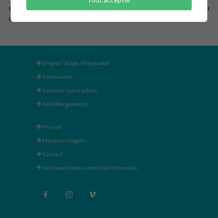
de tous types de structures, de la programmation ponctuelle au
cycle de projections sur l’année.
Emploi / Stage / Bénévolat
Partenaires
Soutenir notre action
Téléchargements
Presse
Mentions légales
Contact
Découvrir notre centre de formation